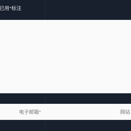
已用
*
标注
电
网
子
站
邮