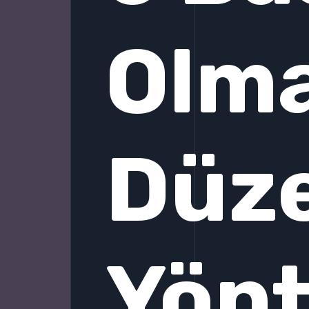
Olma
Düz
Yönt