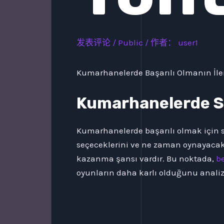
发表评论
/
Public
/ 作者：
user1
Kumarhanelerde Başarılı Olmanın İle
Kumarhanelerde S
Kumarhanelerde başarılı olmak için s
seçeceklerini ve ne zaman oynayacakl
kazanma şansı vardır. Bu noktada,
be
oyunların daha karlı olduğunu analiz