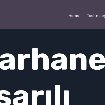
Home
Technolo
arhane
şarılı