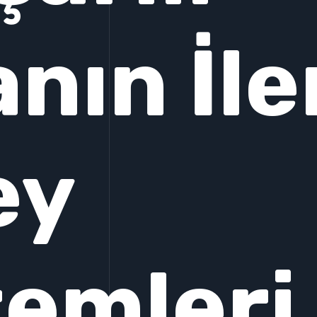
nın İle
ey
emleri