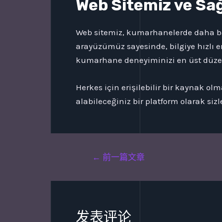
Web Sitemiz ve Sa
Web sitemiz, kumarhanelerde daha baş
arayüzümüz sayesinde, bilgiye hızlı er
kumarhane deneyiminizi en üst düzey
Herkes için erişilebilir bir kaynak olm
alabileceğiniz bir platform olarak siz
Post
←
前一篇文章
navigation
发表评论