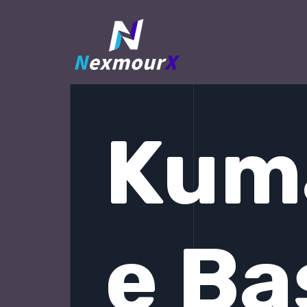
跳
至
内
容
Kum
e Ba