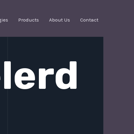
gies
Products
About Us
Contact
lerd