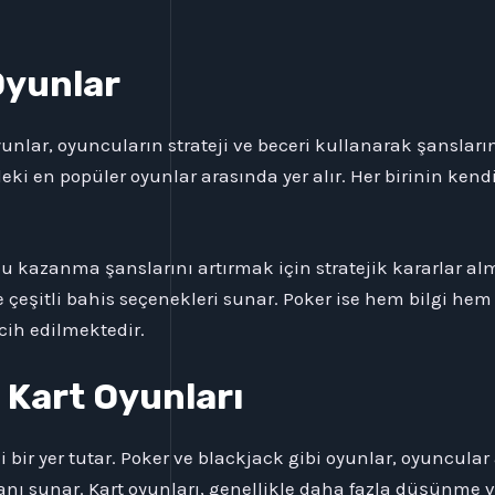
yunlar
r, oyuncuların strateji ve beceri kullanarak şanslarını 
eki en popüler oyunlar arasında yer alır. Her birinin kendin
u kazanma şanslarını artırmak için stratejik kararlar alm
eşitli bahis seçenekleri sunar. Poker ise hem bilgi hem 
cih edilmektedir.
Kart Oyunları
bir yer tutar. Poker ve blackjack gibi oyunlar, oyuncular
nı sunar. Kart oyunları, genellikle daha fazla düşünme ve