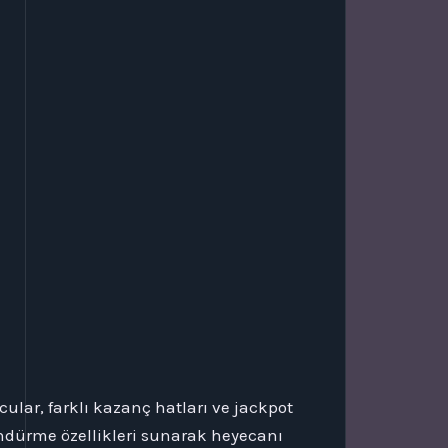
lar, farklı kazanç hatları ve jackpot
döndürme özellikleri sunarak heyecanı