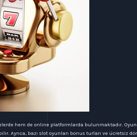
elerde hem de online platformlarda bulunmaktadır. Oyuncu
ilir. Ayrıca, bazı slot oyunları bonus turları ve ücretsiz 