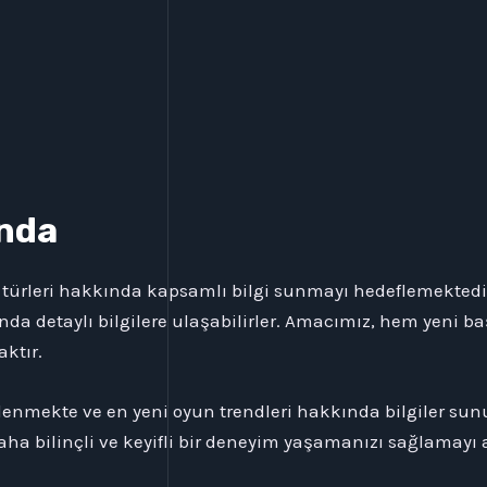
ında
ürleri hakkında kapsamlı bilgi sunmayı hedeflemektedir. 
kkında detaylı bilgilere ulaşabilirler. Amacımız, hem yeni
aktır.
llenmekte ve en yeni oyun trendleri hakkında bilgiler su
a bilinçli ve keyifli bir deneyim yaşamanızı sağlamayı 