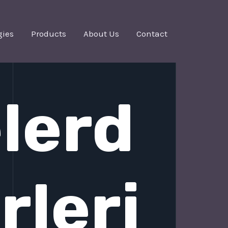
gies
Products
About Us
Contact
lerd
rleri