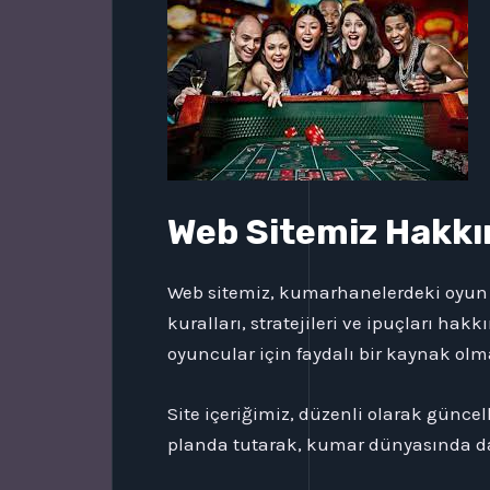
Web Sitemiz Hakk
Web sitemiz, kumarhanelerdeki oyun t
kuralları, stratejileri ve ipuçları ha
oyuncular için faydalı bir kaynak olm
Site içeriğimiz, düzenli olarak günce
planda tutarak, kumar dünyasında dah