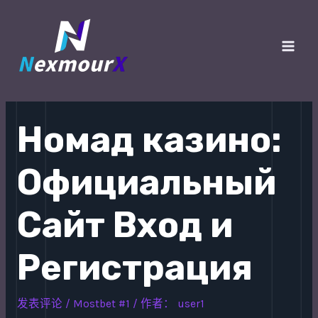
跳
至
内
Main
容
Men
Номад казино:
Официальный
Сайт Вход и
Регистрация
发表评论
/
Mostbet #1
/ 作者：
user1