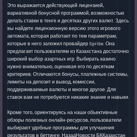
Это выражается действующей лицензией,
вариативной бонусной программой, возможностью
делать ставки в тенге и десятках других валют. Здесь
вы найдете лицензионную версию этого игрового
автомата, которая работает по тем параметрам,
которые в него заложил провайдер Spribe. Она
предлагает пользователям из Казахстана достаточно
широкий выбор азартных игр. Выбирать казино
нужно внимательно, оценивая его по десяткам
критериев. Отличаются бонусы, платежные системы,
лимиты на депозит и вывод, комиссии,
поддерживаемые валюты и многое другое. Для
ставок вам не потребуются никакие знание и навыки.
Кроме того, ориентируясь на наши объективные
обзоры полезных онлайн-ресурсов, пользователи
выбирают удобные программы для улучшения
результатов в беттинге. НазадНовости БККазахстан