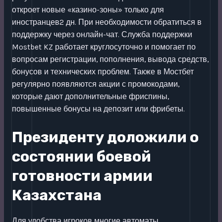
откроет новые «казино-зоны» только для
иностранцев2 дн. При необходимости обратиться в
поддержку через онлайн-чат. Служба поддержки
Mostbet KZ работает круглосуточно и помогает по
вопросам регистрации, пополнения, вывода средств,
бонусов и технических проблем. Также в Мостбет
регулярно появляются акции с промокодами,
которые дают дополнительные фриспины,
повышенные бонусы на депозит или фрибеты.
Президенту доложили о
состоянии боевой
готовности армии
Казахстана
Для удобства игроков многие автоматы