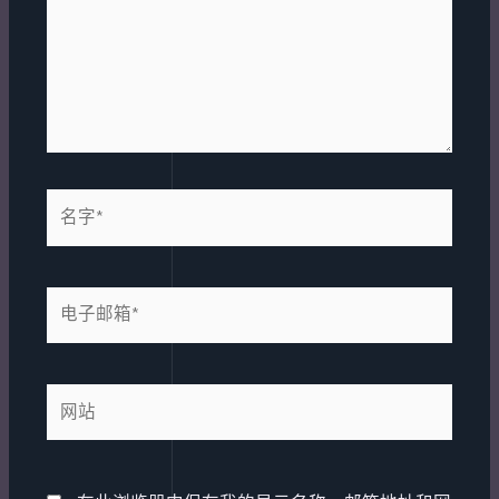
名
字
*
电
子
邮
箱
网
*
站