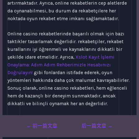
artırmaktadır. Ayrıca, online rekabetlerin cep aletlerde
da oynanabilmesi, bu durum da rekabetçilere her
noktada oyun rekabet etme imkanı sağlamaktadır.
Online casino rekabetlerinde başarılı olmak için bazı
taktikler tasarlamak değerlidir. rekabetçiler, rekabet
kurallarını iyi öğrenmeli ve kaynaklarını dikkatli bir
şekilde idare etmelidir. Ayrıca,
Xslot Kayıt İşlemi
Onaylama: Adım Adım Rehberimizle Hesabınızı
Doğrulayın!
gibi fonlardan istifade ederek, oyun
yöntemleri hakkında daha çok malumat kavrayabilirler.
Sonuç olarak, online casino rekabetleri, hem eğlenceli
hem de kazançlı bir deneyim sunmaktadır, ancak
dikkatli ve bilinçli oynamak her an değerlidir.
Post
←
前一篇文章
后一篇文章
→
navigation