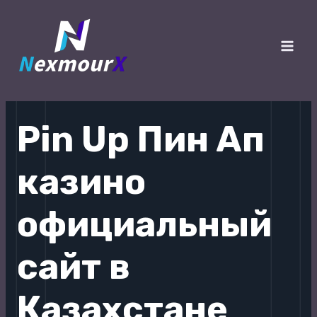
跳
至
内
Main
容
Men
Pin Up Пин Ап
казино
официальный
сайт в
Казахстане