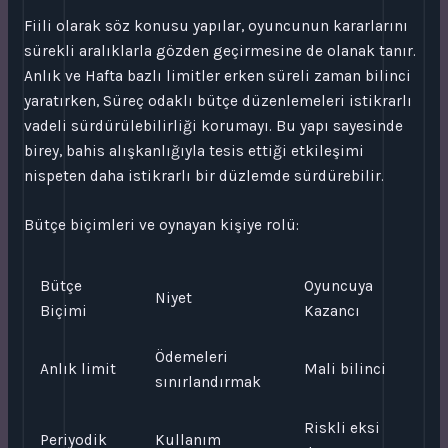
Fiili olarak söz konusu yapılar, oyuncunun kararlarını
sürekli aralıklarla gözden geçirmesine de olanak tanır.
Anlık ve Hafta bazlı limitler erken süreli zaman bilinci
yaratırken, Süreç odaklı bütçe düzenlemeleri istikrarlı
vadeli sürdürülebilirliği korumayı. Bu yapı sayesinde
birey, bahis alışkanlığıyla tesis ettiği etkileşimi
nispeten daha istikrarlı bir düzlemde sürdürebilir.
Bütçe biçimleri ve oynayan kişiye rolü:
Bütçe
Oyuncuya
Niyet
Biçimi
Kazancı
Ödemeleri
Anlık limit
Mali bilinci
sınırlandırmak
Riskli eksi
Periyodik
Kullanım