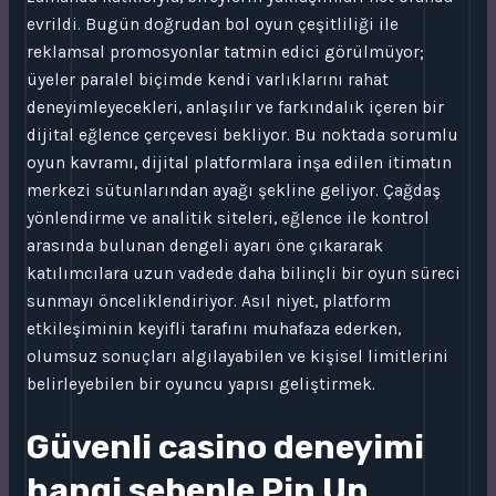
evrildi. Bugün doğrudan bol oyun çeşitliliği ile
reklamsal promosyonlar tatmin edici görülmüyor;
üyeler paralel biçimde kendi varlıklarını rahat
deneyimleyecekleri, anlaşılır ve farkındalık içeren bir
dijital eğlence çerçevesi bekliyor. Bu noktada sorumlu
oyun kavramı, dijital platformlara inşa edilen itimatın
merkezi sütunlarından ayağı şekline geliyor. Çağdaş
yönlendirme ve analitik siteleri, eğlence ile kontrol
arasında bulunan dengeli ayarı öne çıkararak
katılımcılara uzun vadede daha bilinçli bir oyun süreci
sunmayı önceliklendiriyor. Asıl niyet, platform
etkileşiminin keyifli tarafını muhafaza ederken,
olumsuz sonuçları algılayabilen ve kişisel limitlerini
belirleyebilen bir oyuncu yapısı geliştirmek.
Güvenli casino deneyimi
hangi sebeple Pin Up