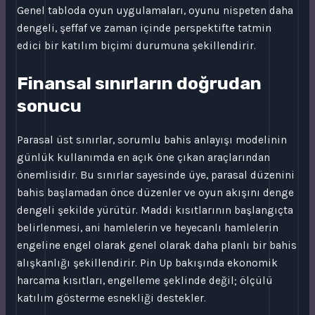
Genel tabloda oyun uygulamaları, oyunu nispeten daha
dengeli, şeffaf ve zaman içinde perspektifte tatmin
edici bir katılım biçimi durumuna şekillendirir.
Finansal sınırların doğrudan
sonucu
Parasal üst sınırlar, sorumlu bahis anlayışı modelinin
günlük kullanımda en açık öne çıkan araçlarından
önemlisidir. Bu sınırlar sayesinde üye, parasal düzenini
bahis başlamadan önce düzenler ve oyun akışını denge
dengeli şekilde yürütür. Maddi kısıtlarının başlangıçta
belirlenmesi, ani hamlelerin ve heyecanlı hamlelerin
engeline engel olarak genel olarak daha planlı bir bahis
alışkanlığı şekillendirir. Pin Up bakışında ekonomik
harcama kısıtları, engelleme şeklinde değil; ölçülü
katılım gösterme esnekliği destekler.