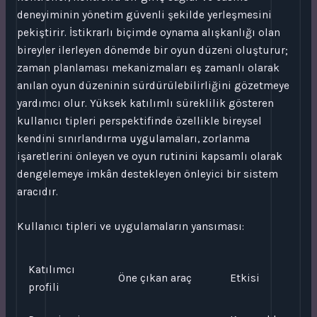
deneyiminin yönetim güvenli şekilde yerleşmesini
pekiştirir. İstikrarlı biçimde oynama alışkanlığı olan
bireyler ilerleyen dönemde bir oyun düzeni oluşturur;
zaman planlaması mekanizmaları eş zamanlı olarak
anılan oyun düzeninin sürdürülebilirliğini gözetmeye
yardımcı olur. Yüksek katılımlı süreklilik gösteren
kullanıcı tipleri perspektifinde özellikle bireysel
kendini sınırlandırma uygulamaları, zorlanma
işaretlerini önleyen ve oyun rutinini kapsamlı olarak
dengelemeye imkân destekleyen önleyici bir sistem
aracıdır.
Kullanıcı tipleri ve uygulamaların yansıması:
Katılımcı
Öne çıkan araç
Etkisi
profili