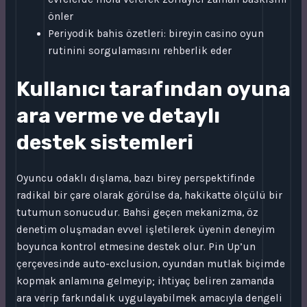
önler
Periyodik bahis özetleri: bireyin casino oyun
rutinini sorgulamasını rehberlik eder
Kullanıcı tarafından oyuna
ara verme ve detaylı
destek sistemleri
Oyuncu odaklı dışlama, bazı birey perspektifinde
radikal bir çare olarak görülse da, hakikatte ölçülü bir
tutumun sonucudur. Bahsi geçen mekanizma, öz
denetim oluşmadan evvel işletilerek üyenin deneyim
boyunca kontrol etmesine destek olur. Pin Up’un
çerçevesinde auto-exclusion, oyundan mutlak biçimde
kopmak anlamına gelmeyip; ihtiyaç beliren zamanda
ara verip farkındalık uygulayabilmek amacıyla dengeli