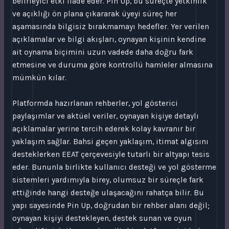
belirleyici etki ifade eder. Pin Up, bu süreçte yetkinlik
ve açıklığı ön plana çıkararak üyeyi süreç her
aşamasında bilgisiz bırakmamayı hedefler. Yer verilen
açıklamalar ve bilgi akışları, oynayan kişinin kendine
ait oynama biçimini uzun vadede daha doğru fark
etmesine ve duruma göre kontrollü hamleler almasına
mümkün kılar.
Platformda hazırlanan rehberler, yol gösterici
paylaşımlar ve aktüel veriler, oynayan kişiye detaylı
açıklamalar yerine tercih ederek kolay kavranır bir
yaklaşım sağlar. Bahsi geçen yaklaşım, itimat algısını
desteklerken EEAT çerçevesiyle tutarlı bir altyapı tesis
eder. Bununla birlikte kullanıcı desteği ve yol gösterme
sistemleri yardımıyla birey, olumsuz bir süreçle fark
ettiğinde hangi desteğe ulaşacağını rahatça bilir. Bu
yapı sayesinde Pin Up, doğrudan bir rehber alanı değil;
oynayan kişiyi destekleyen, destek sunan ve oyun