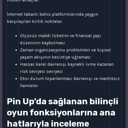
modeli amaçlar.
İnternet tabanlı bahis platformlarında yaygın
karşılaşılan kritik noktalar:
Ölçüsüz maddi tüketim ve finansal yapı
düzeninin kaybolması
Zaman organizasyonu problemleri ve kişisel
yaşam akışının kesintiye uğraması
Hassas karar davranışı kaynaklı ivme kazanan
risk seviyesi seviyesi
Eksi durum toparlanması davranışı ve mantıksız
hamleler
Pin Up’da sağlanan bilinçli
oyun fonksiyonlarına ana
hatlarıyla inceleme