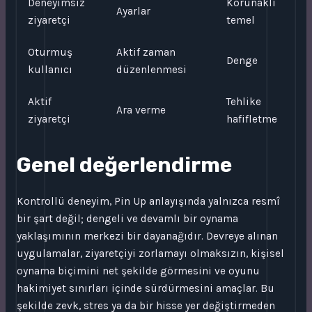
Deneyimsiz
Korunaklı
Ayarlar
ziyaretçi
temel
Oturmuş
Aktif zaman
Denge
kullanıcı
düzenlenmesi
Aktif
Tehlike
Ara verme
ziyaretçi
hafifletme
Genel değerlendirme
Kontrollü deneyim, Pin Up anlayışında yalnızca resmî
bir şart değil; dengeli ve devamlı bir oynama
yaklaşımının merkezi bir dayanağıdır. Devreye alınan
uygulamalar, ziyaretçiyi zorlamayı olmaksızın, kişisel
oynama biçimini net şekilde görmesini ve oyunu
hakimiyet sınırları içinde sürdürmesini amaçlar. Bu
şekilde zevk, stres ya da bir hisse yer değiştirmeden