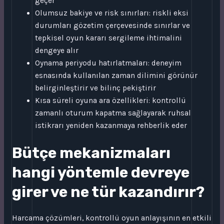
geçer
Olumsuz bakiye ve risk sınırları: riskli eksi
durumları gözetim çerçevesinde sınırlar ve
tepkisel oyun kararı sergileme ihtimalini
dengeye alır
Oynama periyodu hatırlatmaları: deneyim
esnasında kullanılan zaman dilimini görünür
belirginleştirir ve bilinç pekiştirir
Kısa süreli oyuna ara özellikleri: kontrollü
zamanlı oturum kapatma sağlayarak ruhsal
istikrarı yeniden kazanmaya rehberlik eder
Bütçe mekanizmaları
hangi yöntemle devreye
girer ve ne tür kazandırır?
Harcama çözümleri, kontrollü oyun anlayışının en etkili