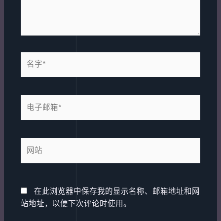
名
字
*
电
子
邮
箱
网
*
站
在此浏览器中保存我的显示名称、邮箱地址和网
站地址，以便下次评论时使用。