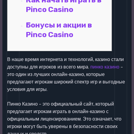
Pinco Casino
Бонусы и акции в
Pinco Casino
В наше время интернета и технологий, казино стали
доступны для игроков из всего мира.
пинко казино
–
это один из лучших онлайн-казино, которые
предлагают игрокам широкий спектр игр и выгодные
условия для игры.
Пинко Казино – это официальный сайт, который
предлагает игрокам играть в онлайн-казино с
официальным лицензированием. Это означает, что
игроки могут быть уверены в безопасности своих