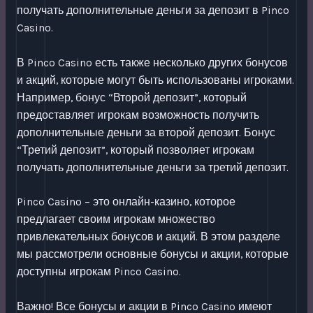
получать дополнительные деньги за депозит в Pinco
Casino.
В Pinco Casino есть также несколько других бонусов
и акций, которые могут быть использованы игроками.
Например, бонус “Второй депозит”, который
предоставляет игрокам возможность получить
дополнительные деньги за второй депозит. Бонус
“Третий депозит”, который позволяет игрокам
получать дополнительные деньги за третий депозит.
Pinco Casino – это онлайн-казино, которое
предлагает своим игрокам множество
привлекательных бонусов и акций. В этом разделе
мы рассмотрели основные бонусы и акции, которые
доступны игрокам Pinco Casino.
Важно! Все бонусы и акции в Pinco Casino имеют