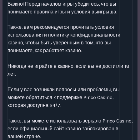
Важно! Перед началом игры убедитесь, что вы
понимаете правила игры и условия выигрыша.
Также, вам рекомендуется прочитать условия
использования и политику конфиденциальности
казино, чтобы быть уверенным в том, что вы
понимаете, как работает казино.
Никогда не играйте в казино, если вы не достигли 18
лет.
Если у вас возникли вопросы или проблемы, вы
можете обратиться к поддержке Pinco Casino,
которая доступна 24/7.
Также, вы можете использовать зеркало Pinco Casino,
если официальный сайт казино заблокирован в
вашей стране.