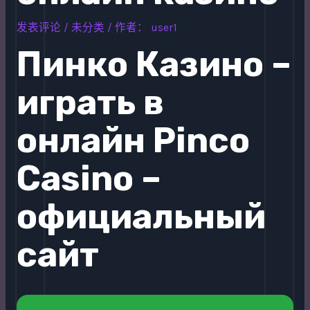
发表评论
/
未分类
/ 作者：
user1
Пинко Казино –
играть в
онлайн Pinco
Casino –
официальный
сайт