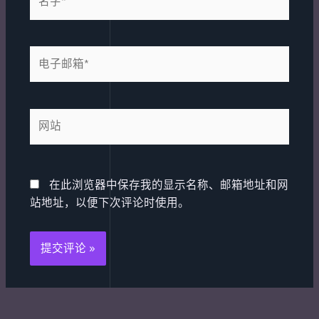
字
*
电
子
邮
箱
网
*
站
在此浏览器中保存我的显示名称、邮箱地址和网
站地址，以便下次评论时使用。