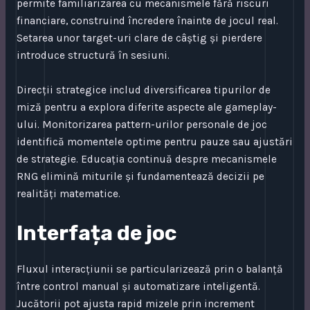
permite familiarizarea cu mecanismele fără riscuri
financiare, construind încredere înainte de jocul real.
Setarea unor target-uri clare de câștig și pierdere
introduce structură în sesiuni.
Direcții strategice includ diversificarea tipurilor de
miză pentru a explora diferite aspecte ale gameplay-
ului. Monitorizarea pattern-urilor personale de joc
identifică momentele optime pentru pauze sau ajustări
de strategie. Educația continuă despre mecanismele
RNG elimină miturile și fundamentează decizii pe
realități matematice.
Interfața de joc
Fluxul interacțiunii se particularizează prin o balanță
între control manual și automatizare inteligentă.
Jucătorii pot ajusta rapid mizele prin increment