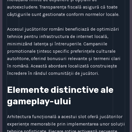
autoexcludere. Transparența fiscală asigură că toate
câștigurile sunt gestionate conform normelor locale.
Accesul jucătorilor români beneficiază de optimizări
tehnice pentru infrastructura de internet locală,
minimizând latența și întreruperile. Campaniile
promotionale țintesc specific preferințele culturale
autohtone, oferind bonusuri relevante și termeni clari
în română. Această abordare localizată construiește
încredere în rândul comunității de jucători.
Elemente distinctive ale
gameplay-ului
Arhitectura funcțională a acestui slot oferă jucătorilor
experiențe memorabile prin implementarea unor soluții
tehnice sofisticate. Fiecare rotire activează secvențe