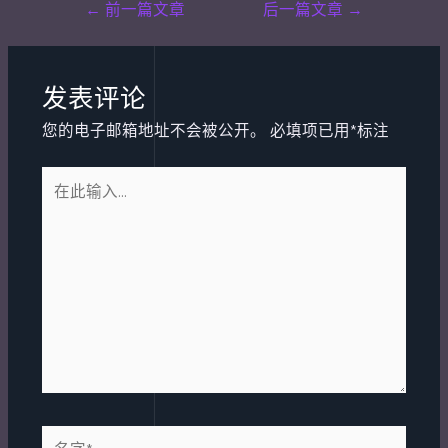
Post
←
前一篇文章
后一篇文章
→
navigation
发表评论
您的电子邮箱地址不会被公开。
必填项已用
*
标注
在
此
输
入...
名