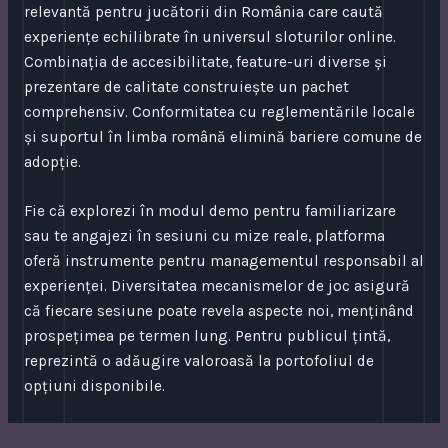
relevantă pentru jucătorii din România care caută
experiențe echilibrate în universul sloturilor online.
Combinația de accesibilitate, feature-uri diverse și
prezentare de calitate construiește un pachet
comprehensiv. Conformitatea cu reglementările locale
și suportul în limba română elimină bariere comune de
adopție.
Fie că explorezi în modul demo pentru familiarizare
sau te angajezi în sesiuni cu mize reale, platforma
oferă instrumente pentru managementul responsabil al
experienței. Diversitatea mecanismelor de joc asigură
că fiecare sesiune poate revela aspecte noi, menținând
prospețimea pe termen lung. Pentru publicul țintă,
reprezintă o adăugire valoroasă la portofoliul de
opțiuni disponibile.