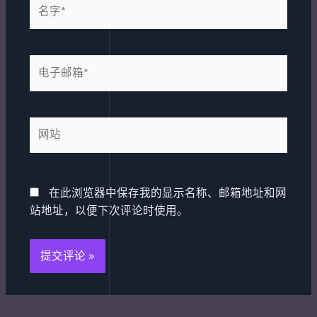
名
字
*
电
子
邮
箱
网
*
站
在此浏览器中保存我的显示名称、邮箱地址和网
站地址，以便下次评论时使用。