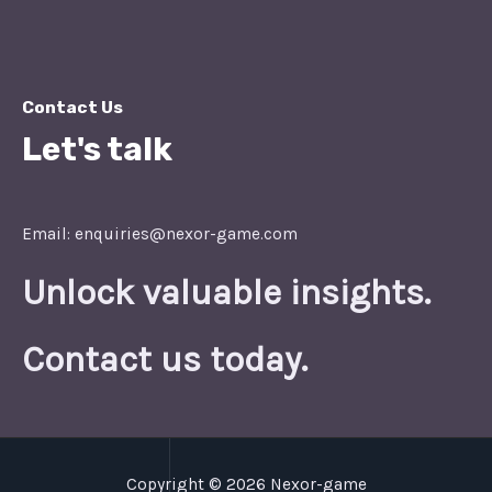
Contact Us
Let's talk
Email: enquiries@nexor-game.com
Unlock valuable insights.
Contact us today.
Copyright © 2026 Nexor-game