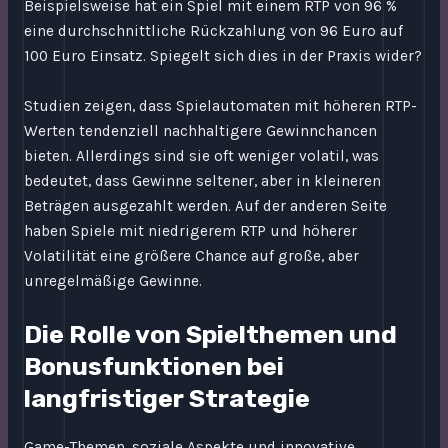
Beispielsweise hat ein Spiel mit einem RTP von 96 %
eine durchschnittliche Rückzahlung von 96 Euro auf
100 Euro Einsatz. Spiegelt sich dies in der Praxis wider?
Studien zeigen, dass Spielautomaten mit höheren RTP-
Werten tendenziell nachhaltigere Gewinnchancen
bieten. Allerdings sind sie oft weniger volatil, was
bedeutet, dass Gewinne seltener, aber in kleineren
Beträgen ausgezahlt werden. Auf der anderen Seite
haben Spiele mit niedrigerem RTP und höherer
Volatilität eine größere Chance auf große, aber
unregelmäßige Gewinne.
Die Rolle von Spielthemen und
Bonusfunktionen bei
langfristiger Strategie
Game-Themen, soziale Aspekte und innovative