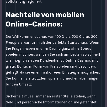
vollständig reguliert.
Nachteile von mobilen
Online-Casinos:
Der Willkommensbonus von 100 % bis 500 € plus 200
Freispiele war für mich der perfekte Startschuss. Wenn
Sie Fragen haben und im Casino ganz ohne Bonus
spielen möchten, wenden Sie sich am besten so schnell
wie möglich an den Kundendienst. Online Casinos mit
gratis Bonus in Form von Freispielen sind besonders
gefragt, da sie einen risikofreien Einstieg ermöglichen.
Sie können sie trotzdem spielen, brauchen aber länger
für den Umsatz.
Sicherheit muss immer an erster Stelle stehen, wenn
Geld und persönliche Informationen online gefährdet