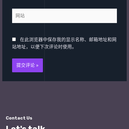
邮
箱
网
*
站
在此浏览器中保存我的显示名称、邮箱地址和网
站地址，以便下次评论时使用。
Contact Us