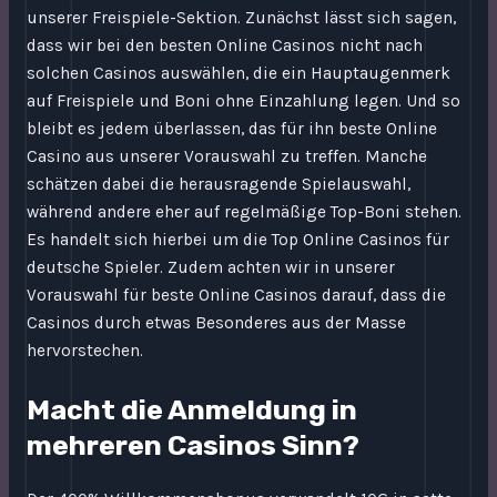
unserer Freispiele-Sektion. Zunächst lässt sich sagen,
dass wir bei den besten Online Casinos nicht nach
solchen Casinos auswählen, die ein Hauptaugenmerk
auf Freispiele und Boni ohne Einzahlung legen. Und so
bleibt es jedem überlassen, das für ihn beste Online
Casino aus unserer Vorauswahl zu treffen. Manche
schätzen dabei die herausragende Spielauswahl,
während andere eher auf regelmäßige Top-Boni stehen.
Es handelt sich hierbei um die Top Online Casinos für
deutsche Spieler. Zudem achten wir in unserer
Vorauswahl für beste Online Casinos darauf, dass die
Casinos durch etwas Besonderes aus der Masse
hervorstechen.
Macht die Anmeldung in
mehreren Casinos Sinn?